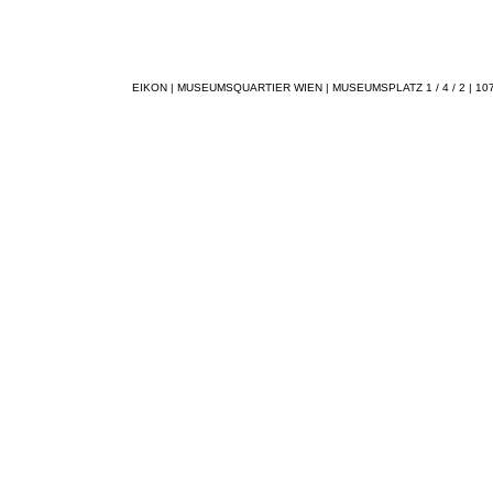
EIKON | MUSEUMSQUARTIER WIEN | MUSEUMSPLATZ 1 / 4 / 2 | 1070