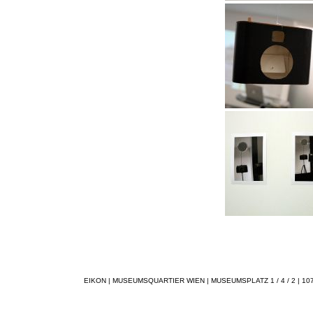
EIKON | MUSEUMSQUARTIER WIEN | MUSEUMSPLATZ 1 / 4 / 2 | 1070